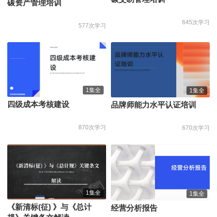
碳资产管理培训
645次学习
577次学习
1集全
1集全
四级成本考核建设
品牌师能力水平认证培训
870次学习
670次学习
1集全
1集全
《新清标(征) 》与《总计
经营分析报告